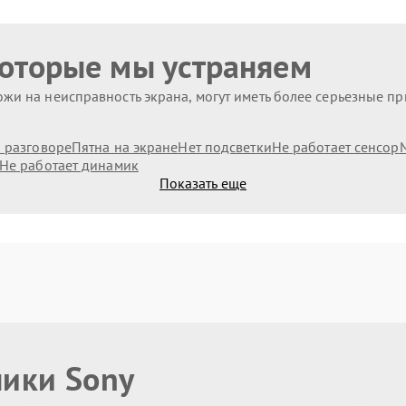
которые мы устраняем
жи на неисправность экрана, могут иметь более серьезные п
и разговоре
Пятна на экране
Нет подсветки
Не работает сенсор
Не работает динамик
Показать еще
ники Sony