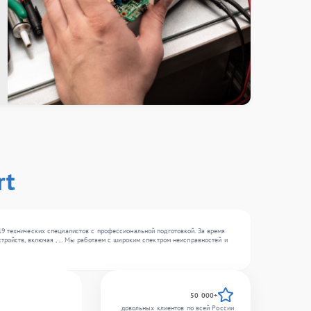
rt
19 технических специалистов с профессиональной подготовкой. За время
ройств, включая , , . Мы работаем с широким спектром неисправностей и
50 000+
довольных клиентов по всей России