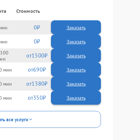
нта
Стоимость
0
Заказать
0
Заказать
100
1500
690
0
1380
0
350
0
ть все услуги