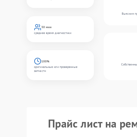
Выясним пр
30 мин
среднее время диагностики
100%
Собственны
оригинальные или проверенные
запчасти
Прайс лист на ре