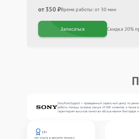
от 350 ₽
Время работы: от 30 мин
Записаться
Скидка 20% пр
П
SonyRemSupport — проверенный сервисный центр по ремонт
работы помощь оказана свыше 10 000 клиентов, а также в
гарантируем высокое качество обслуживания благодаря и
13+
лет опыта в ремонте техники