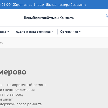
о 21:00
Гарантия до 1 года
Выезд мастера бесплатно
Цены
Гарантия
Отзывы
Контакты
ника
Аудио и видеотехника
Оргтехника
ек
мерово
ин
— приоритетный ремонт
 и спецпредложения
та по запросу
зультат
держкой после ремонта