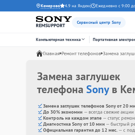
Кемерово
4.9 на Яндекс
Ежедневно с 9:00 д
Сервисный центр Sony
REMSUPPORT
Компьютерная техника
Портативная электро
Главная
Ремонт телефонов
Замена заглуш
Замена заглушек
телефона
Sony
в Ке
Замена заглушек телефонов Sony от 20 м
До 30% экономии
— всегда свежие акции
Контроль на каждом этапе
— статус ремон
Диагностика Sony от 10 мин
— быстрый ре
Официальная гарантия до 12 мес.
— с под