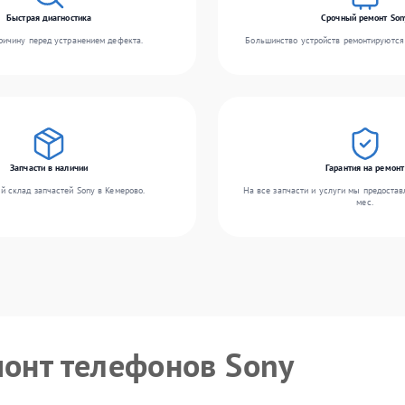
Быстрая диагностика
Срочный ремонт Son
ичину перед устранением дефекта.
Большинство устройств ремонтируются 
Запчасти в наличии
Гарантия на ремонт
й склад запчастей Sony в Кемерово.
На все запчасти и услуги мы предостав
мес.
монт телефонов Sony