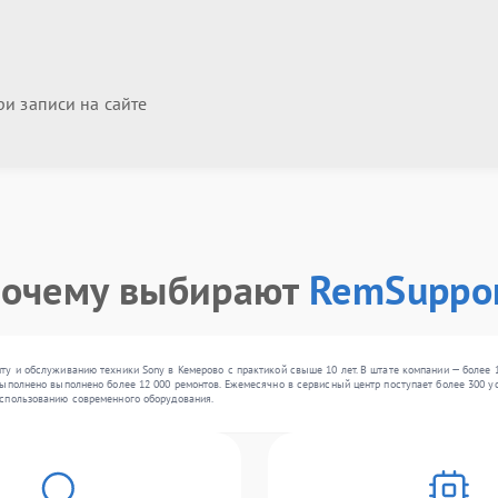
и записи на сайте
очему выбирают
RemSuppo
у и обслуживанию техники Sony в Кемерово с практикой свыше 10 лет. В штате компании — более 
ыполнено выполнено более 12 000 ремонтов. Ежемесячно в сервисный центр поступает более 300 уст
спользованию современного оборудования.