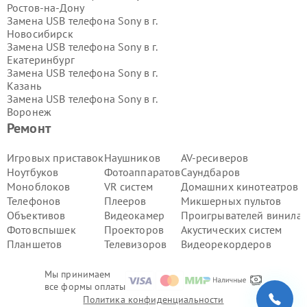
Ростов-на-Дону
Замена USB телефона Sony в г.
Новосибирск
Замена USB телефона Sony в г.
Екатеринбург
Замена USB телефона Sony в г.
Казань
Замена USB телефона Sony в г.
Воронеж
Замена USB телефона Sony в г.
Ремонт
Волгоград
Замена USB телефона Sony в г.
Игровых приставок
Наушников
AV-ресиверов
Самара
Ноутбуков
Фотоаппаратов
Саундбаров
Замена USB телефона Sony в г.
Пермь
Моноблоков
VR систем
Домашних кинотеатров
Замена USB телефона Sony в г.
Телефонов
Плееров
Микшерных пультов
Красноярск
Объективов
Видеокамер
Проигрывателей винила
Замена USB телефона Sony в г.
Ижевск
Фотовспышек
Проекторов
Акустических систем
Замена USB телефона Sony в г.
Планшетов
Телевизоров
Видеорекордеров
Челябинск
Замена USB телефона Sony в г.
Мы принимаем
Тюмень
все формы оплаты
Замена USB телефона Sony в г.
Уфа
Политика конфиденциальности
Замена USB телефона Sony в г.
Омск