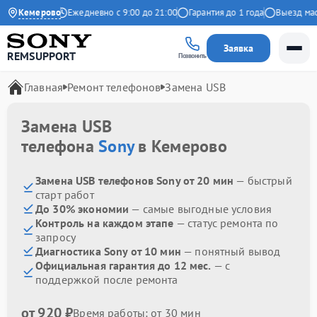
9 на Яндекс
Кемерово
Ежедневно с 9:00 до 21:00
Гарантия до 1 года
Выезд масте
Заявка
REMSUPPORT
Позвонить
Главная
Ремонт телефонов
Замена USB
Замена USB
телефона
Sony
в Кемерово
Замена USB телефонов Sony от 20 мин
— быстрый
старт работ
До 30% экономии
— самые выгодные условия
Контроль на каждом этапе
— статус ремонта по
запросу
Диагностика Sony от 10 мин
— понятный вывод
Официальная гарантия до 12 мес.
— с
поддержкой после ремонта
от 920 ₽
Время работы: от 30 мин