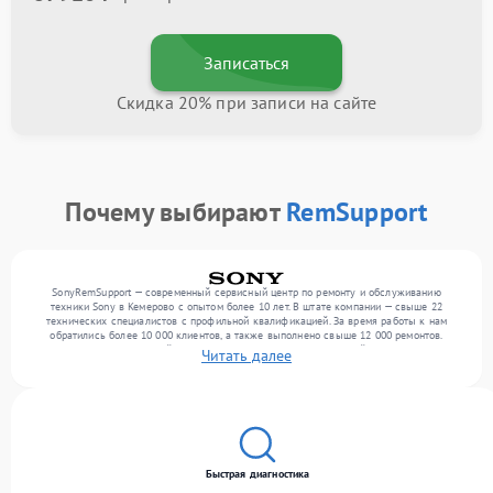
Записаться
Скидка 20% при записи на сайте
Почему выбирают
RemSupport
SonyRemSupport — современный сервисный центр по ремонту и обслуживанию
техники Sony в Кемерово с опытом более 10 лет. В штате компании — свыше 22
технических специалистов с профильной квалификацией. За время работы к нам
обратились более 10 000 клиентов, а также выполнено свыше 12 000 ремонтов.
Ежемесячно в сервисный центр поступает более 300 обращений, включая , , . Мы
Читать далее
выполняем ремонт различного уровня сложности и обеспечиваем надежный
результат благодаря квалификации мастеров.
Быстрая диагностика