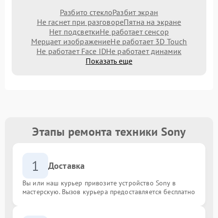
Разбито стекло
Разбит экран
Не гаснет при разговоре
Пятна на экране
Нет подсветки
Не работает сенсор
Мерцает изображение
Не работает 3D Touch
Не работает Face ID
Не работает динамик
Показать еще
Этапы ремонта техники Sony
1
Доставка
Вы или наш курьер привозите устройство Sony в
мастерскую. Вызов курьера предоставляется бесплатно