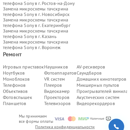
телефона Sony в г.
Ростов-на-Дону
Замена микросхемы тачскрина
телефона Sony в г.
Новосибирск
Замена микросхемы тачскрина
телефона Sony в г.
Екатеринбург
Замена микросхемы тачскрина
телефона Sony в г.
Казань
Замена микросхемы тачскрина
телефона Sony в г.
Воронеж
Замена микросхемы тачскрина
Ремонт
телефона Sony в г.
Волгоград
Замена микросхемы тачскрина
Игровых приставок
Наушников
AV-ресиверов
телефона Sony в г.
Самара
Ноутбуков
Фотоаппаратов
Саундбаров
Замена микросхемы тачскрина
Моноблоков
VR систем
Домашних кинотеатров
телефона Sony в г.
Пермь
Телефонов
Плееров
Микшерных пультов
Замена микросхемы тачскрина
Объективов
Видеокамер
Проигрывателей винила
телефона Sony в г.
Красноярск
Замена микросхемы тачскрина
Фотовспышек
Проекторов
Акустических систем
телефона Sony в г.
Ижевск
Планшетов
Телевизоров
Видеорекордеров
Замена микросхемы тачскрина
телефона Sony в г.
Челябинск
Мы принимаем
Замена микросхемы тачскрина
все формы оплаты
телефона Sony в г.
Тюмень
Политика конфиденциальности
Замена микросхемы тачскрина