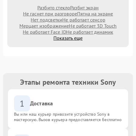
Разбито стекло
Разбит экран
Не гаснет при разговоре
Пятна на экране
Нет подсветки
Не работает сенсор
Мерцает изображение
Не работает 3D Touch
Не работает Face ID
Не работает динамик
Показать еще
Этапы ремонта техники Sony
1
Доставка
Вы или наш курьер привозите устройство Sony в
мастерскую. Вызов курьера предоставляется бесплатно