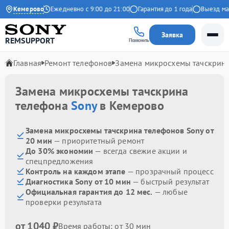
.9 на Яндекс
Кемерово
Ежедневно с 9:00 до 21:00
Гарантия до 1 года
Выезд маст
Заявка
REMSUPPORT
Позвонить
Главная
Ремонт телефонов
Замена микросхемы тачскрин
Замена микросхемы тачскрина
телефона
Sony
в Кемерово
Замена микросхемы тачскрина телефонов Sony от
20 мин
— приоритетный ремонт
До 30% экономии
— всегда свежие акции и
спецпредложения
Контроль на каждом этапе
— прозрачный процесс
Диагностика Sony от 10 мин
— быстрый результат
Официальная гарантия до 12 мес.
— любые
проверки результата
от 1040 ₽
Время работы: от 30 мин