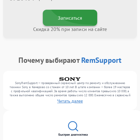
Записаться
Скидка 20% при записи на сайте
Почему выбирают
RemSupport
SonyRemSupport — проверенный сервисный центр по ремонту и обслуживанию
техники Sony в Кемерово со стажем от 10 лет. В штате компании — более 19 мастеров
с профильной квалификацией. За время работы число клиентов превысило 10 000, а
также выполнено общее число ремонтов превысило 12 000. Ежемесячно в сервисный
центр поступает свыше 300 единиц техники, включая , , . Мы устраняем поломки
Читать далее
любой сложности и гарантируем высокое качество обслуживания благодаря
использованию современного оборудования.
Быстрая диагностика