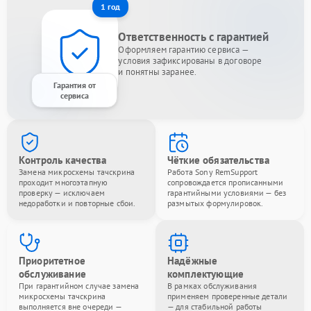
1 год
Ответственность с гарантией
Оформляем гарантию сервиса —
условия зафиксированы в договоре
и понятны заранее.
Гарантия от
сервиса
Контроль качества
Чёткие обязательства
Замена микросхемы тачскрина
Работа Sony RemSupport
проходит многоэтапную
сопровождается прописанными
проверку — исключаем
гарантийными условиями — без
недоработки и повторные сбои.
размытых формулировок.
Приоритетное
Надёжные
обслуживание
комплектующие
При гарантийном случае замена
В рамках обслуживания
микросхемы тачскрина
применяем проверенные детали
выполняется вне очереди —
— для стабильной работы