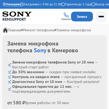
.9 на Яндекс
Кемерово
Ежедневно с 9:00 до 21:00
Гарантия до 1 года
Выезд масте
Заявка
REMSUPPORT
Позвонить
Главная
Ремонт телефонов
Замена микрофона
Замена микрофона
телефона
Sony
в Кемерово
Замена микрофона телефонов Sony от 20 мин
—
быстрый старт работ
До 30% экономии
— скидки при заявке онлайн
Контроль на каждом этапе
— прозрачный процесс
Диагностика Sony от 10 мин
— быстрый результат
Официальная гарантия до 12 мес.
— с
подтверждающими документами
от 580 ₽
Время работы: от 30 мин