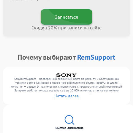
Записаться
Скидка 20% при записи на сайте
Почему выбирают
RemSupport
SonyRemSupport — проверенный сервисный центр по ремонту и обслуживанию
техники Sony в Кемерово с более чем десятилетним опытом работы. В штате
компании — свыше 14 технических специалистов с профессиональной подготовкой.
За время работы помощь оказана свыше 10 000 клиентов, а также выполнено
выполнено более 12 000 ремонтов. Ежемесячно в сервисный центр поступает свыше
Читать далее
300 единиц техники, включая , , . Мы выполняем ремонт различного уровня сложности
и поддерживаем высокий стандарт качества благодаря квалификации мастеров.
Быстрая диагностика