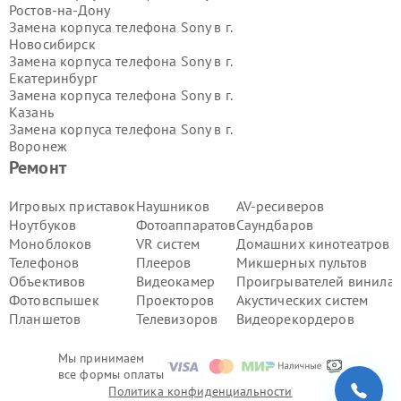
Ростов-на-Дону
Замена корпуса телефона Sony в г.
Новосибирск
Замена корпуса телефона Sony в г.
Екатеринбург
Замена корпуса телефона Sony в г.
Казань
Замена корпуса телефона Sony в г.
Воронеж
Замена корпуса телефона Sony в г.
Ремонт
Волгоград
Замена корпуса телефона Sony в г.
Игровых приставок
Наушников
AV-ресиверов
Самара
Ноутбуков
Фотоаппаратов
Саундбаров
Замена корпуса телефона Sony в г.
Моноблоков
VR систем
Домашних кинотеатров
Пермь
Телефонов
Плееров
Микшерных пультов
Замена корпуса телефона Sony в г.
Объективов
Видеокамер
Проигрывателей винила
Красноярск
Замена корпуса телефона Sony в г.
Фотовспышек
Проекторов
Акустических систем
Ижевск
Планшетов
Телевизоров
Видеорекордеров
Замена корпуса телефона Sony в г.
Челябинск
Мы принимаем
Замена корпуса телефона Sony в г.
все формы оплаты
Тюмень
Политика конфиденциальности
Замена корпуса телефона Sony в г.