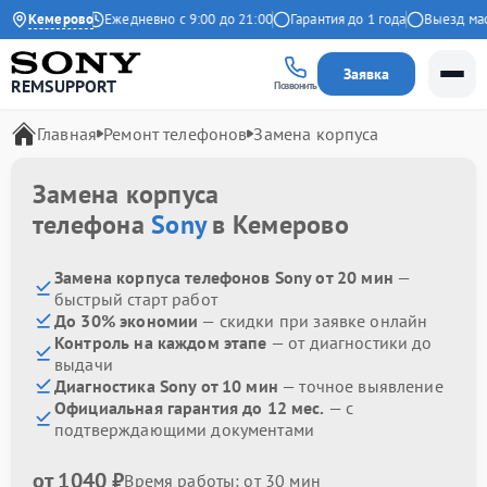
9 на Яндекс
Кемерово
Ежедневно с 9:00 до 21:00
Гарантия до 1 года
Выезд масте
Заявка
REMSUPPORT
Позвонить
Главная
Ремонт телефонов
Замена корпуса
Замена корпуса
телефона
Sony
в Кемерово
Замена корпуса телефонов Sony от 20 мин
—
быстрый старт работ
До 30% экономии
— скидки при заявке онлайн
Контроль на каждом этапе
— от диагностики до
выдачи
Диагностика Sony от 10 мин
— точное выявление
Официальная гарантия до 12 мес.
— с
подтверждающими документами
от 1040 ₽
Время работы: от 30 мин