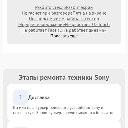
Разбито стекло
Разбит экран
Не гаснет при разговоре
Пятна на экране
Нет подсветки
Не работает сенсор
Мерцает изображение
Не работает 3D Touch
Не работает Face ID
Не работает динамик
Показать еще
Этапы ремонта техники Sony
1
Доставка
Вы или наш курьер привозите устройство Sony в
мастерскую. Вызов курьера предоставляется бесплатно