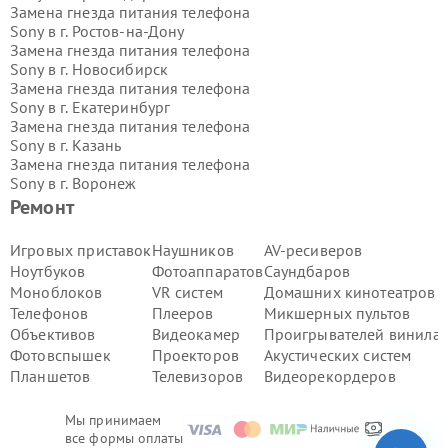
Замена гнезда питания телефона
Sony в г.
Ростов-на-Дону
Замена гнезда питания телефона
Sony в г.
Новосибирск
Замена гнезда питания телефона
Sony в г.
Екатеринбург
Замена гнезда питания телефона
Sony в г.
Казань
Замена гнезда питания телефона
Sony в г.
Воронеж
Замена гнезда питания телефона
Ремонт
Sony в г.
Волгоград
Замена гнезда питания телефона
Игровых приставок
Наушников
AV-ресиверов
Sony в г.
Самара
Ноутбуков
Фотоаппаратов
Саундбаров
Замена гнезда питания телефона
Моноблоков
VR систем
Домашних кинотеатров
Sony в г.
Пермь
Телефонов
Плееров
Микшерных пультов
Замена гнезда питания телефона
Объективов
Видеокамер
Проигрывателей винила
Sony в г.
Красноярск
Замена гнезда питания телефона
Фотовспышек
Проекторов
Акустических систем
Sony в г.
Ижевск
Планшетов
Телевизоров
Видеорекордеров
Замена гнезда питания телефона
Sony в г.
Челябинск
Мы принимаем
Замена гнезда питания телефона
все формы оплаты