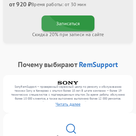
от 920 ₽
Время работы: от 30 мин
Записаться
Скидка 20% при записи на сайте
Почему выбирают
RemSupport
SonyRemSupport — проверенный сервисный центр по ремонту и обслуживанию
техники Sony в Кемерово с опытом более 10 лет. В штате компании — более 19
технических специалистов с подтвержденным опытом. За время работы обслужено
более 10 000 клиентов, а также выполнено выполнено более 12 000 ремонтов.
Ежемесячно в сервисный центр поступает от 300 устройств, включая , , . Мы работаем
Читать далее
с широким спектром неисправностей и гарантируем высокое качество обслуживания
благодаря использованию современного оборудования.