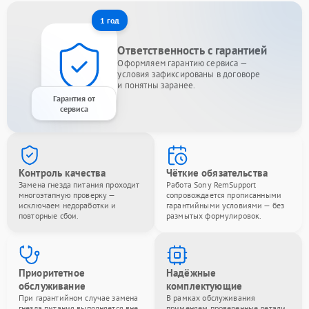
1 год
Ответственность с гарантией
Оформляем гарантию сервиса —
условия зафиксированы в договоре
и понятны заранее.
Гарантия от
сервиса
Контроль качества
Чёткие обязательства
Замена гнезда питания проходит
Работа Sony RemSupport
многоэтапную проверку —
сопровождается прописанными
исключаем недоработки и
гарантийными условиями — без
повторные сбои.
размытых формулировок.
Приоритетное
Надёжные
обслуживание
комплектующие
При гарантийном случае замена
В рамках обслуживания
гнезда питания выполняется вне
применяем проверенные детали