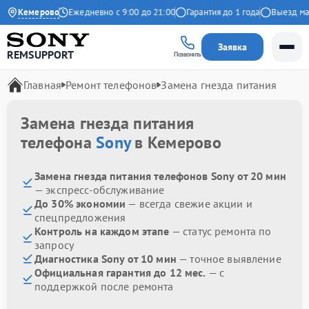
.9 на Яндекс
Кемерово
Ежедневно с 9:00 до 21:00
Гарантия до 1 года
Выезд маст
Заявка
REMSUPPORT
Позвонить
Главная
Ремонт телефонов
Замена гнезда питания
Замена гнезда питания
телефона
Sony
в Кемерово
Замена гнезда питания телефонов Sony от 20 мин
— экспресс-обслуживание
До 30% экономии
— всегда свежие акции и
спецпредложения
Контроль на каждом этапе
— статус ремонта по
запросу
Диагностика Sony от 10 мин
— точное выявление
Официальная гарантия до 12 мес.
— с
поддержкой после ремонта