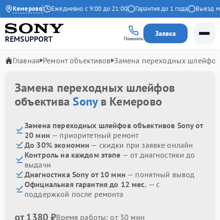
4.9 на Яндекс
Кемерово
Ежедневно с 9:00 до 21:00
Гарантия до 1 года
Выезд маст
Заявка
REMSUPPORT
Позвонить
Главная
Ремонт объективов
Замена переходных шлейфо
Замена переходных шлейфов
объектива
Sony
в Кемерово
Замена переходных шлейфов объективов Sony от
20 мин
— приоритетный ремонт
До 30% экономии
— скидки при заявке онлайн
Контроль на каждом этапе
— от диагностики до
выдачи
Диагностика Sony от 10 мин
— понятный вывод
Официальная гарантия до 12 мес.
— с
поддержкой после ремонта
от 1380 ₽
Время работы: от 30 мин