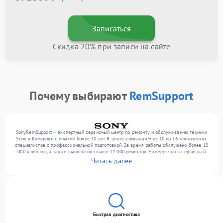
Записаться
Скидка 20% при записи на сайте
Почему выбирают
RemSupport
SonyRemSupport — экспертный сервисный центр по ремонту и обслуживанию техники
Sony в Кемерово с опытом более 10 лет. В штате компании — от 10 до 16 технических
специалистов с профессиональной подготовкой. За время работы обслужено более 10
000 клиентов, а также выполнено свыше 12 000 ремонтов. Ежемесячно в сервисный
центр поступает от 300 устройств, включая , , . Мы работаем с широким спектром
Читать далее
неисправностей и обеспечиваем надежный результат благодаря использованию
современного оборудования.
Быстрая диагностика