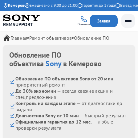
9 на Яндекс
Кемерово
Ежедневно с 9:00 до 21:00
Гарантия до 1 года
Выезд масте
Заявка
REMSUPPORT
Позвонить
Главная
Ремонт объективов
Обновление ПО
Обновление ПО
объектива
Sony
в Кемерово
Обновление ПО объективов Sony от 20 мин
—
приоритетный ремонт
До 30% экономии
— всегда свежие акции и
спецпредложения
Контроль на каждом этапе
— от диагностики до
выдачи
Диагностика Sony от 10 мин
— быстрый результат
Официальная гарантия до 12 мес.
— любые
проверки результата