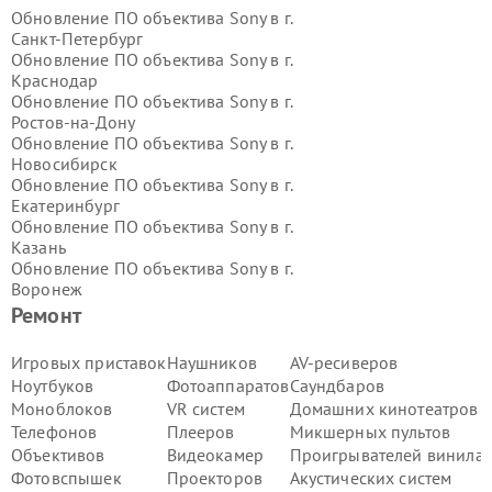
Обновление ПО объектива Sony в г.
Санкт-Петербург
Обновление ПО объектива Sony в г.
Краснодар
Обновление ПО объектива Sony в г.
Ростов-на-Дону
Обновление ПО объектива Sony в г.
Новосибирск
Обновление ПО объектива Sony в г.
Екатеринбург
Обновление ПО объектива Sony в г.
Казань
Обновление ПО объектива Sony в г.
Воронеж
Обновление ПО объектива Sony в г.
Ремонт
Волгоград
Обновление ПО объектива Sony в г.
Игровых приставок
Наушников
AV-ресиверов
Самара
Ноутбуков
Фотоаппаратов
Саундбаров
Обновление ПО объектива Sony в г.
Моноблоков
VR систем
Домашних кинотеатров
Пермь
Телефонов
Плееров
Микшерных пультов
Обновление ПО объектива Sony в г.
Объективов
Видеокамер
Проигрывателей винила
Красноярск
Обновление ПО объектива Sony в г.
Фотовспышек
Проекторов
Акустических систем