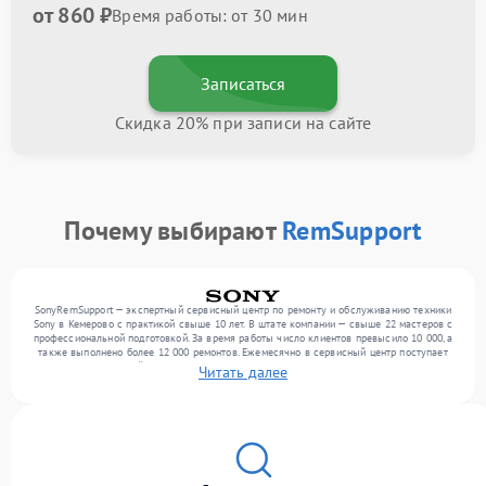
от 860 ₽
Время работы: от 30 мин
Записаться
Скидка 20% при записи на сайте
Почему выбирают
RemSupport
SonyRemSupport — экспертный сервисный центр по ремонту и обслуживанию техники
Sony в Кемерово с практикой свыше 10 лет. В штате компании — свыше 22 мастеров с
профессиональной подготовкой. За время работы число клиентов превысило 10 000, а
также выполнено более 12 000 ремонтов. Ежемесячно в сервисный центр поступает
более 300 устройств, включая , , . Мы выполняем ремонт различного уровня
Читать далее
сложности и обеспечиваем надежный результат благодаря использованию
современного оборудования.