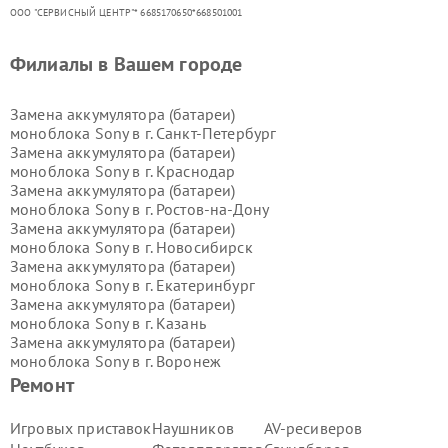
ООО "СЕРВИСНЫЙ ЦЕНТР"* 6685170650*668501001
Филиалы в Вашем городе
Замена аккумулятора (батареи)
моноблока Sony в г.
Санкт-Петербург
Замена аккумулятора (батареи)
моноблока Sony в г.
Краснодар
Замена аккумулятора (батареи)
моноблока Sony в г.
Ростов-на-Дону
Замена аккумулятора (батареи)
моноблока Sony в г.
Новосибирск
Замена аккумулятора (батареи)
моноблока Sony в г.
Екатеринбург
Замена аккумулятора (батареи)
моноблока Sony в г.
Казань
Замена аккумулятора (батареи)
моноблока Sony в г.
Воронеж
Замена аккумулятора (батареи)
Ремонт
моноблока Sony в г.
Волгоград
Замена аккумулятора (батареи)
Игровых приставок
Наушников
AV-ресиверов
моноблока Sony в г.
Самара