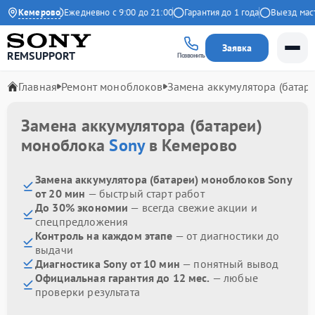
 на Яндекс
Кемерово
Ежедневно с 9:00 до 21:00
Гарантия до 1 года
Выезд мастер
Заявка
REMSUPPORT
Позвонить
Главная
Ремонт моноблоков
Замена аккумулятора (батаре
Замена аккумулятора (батареи)
моноблока
Sony
в Кемерово
Замена аккумулятора (батареи) моноблоков Sony
от 20 мин
— быстрый старт работ
До 30% экономии
— всегда свежие акции и
спецпредложения
Контроль на каждом этапе
— от диагностики до
выдачи
Диагностика Sony от 10 мин
— понятный вывод
Официальная гарантия до 12 мес.
— любые
проверки результата