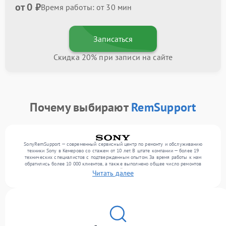
от 0 ₽
Время работы: от 30 мин
Записаться
Скидка 20% при записи на сайте
Почему выбирают
RemSupport
SonyRemSupport — современный сервисный центр по ремонту и обслуживанию
техники Sony в Кемерово со стажем от 10 лет. В штате компании — более 19
технических специалистов с подтвержденным опытом. За время работы к нам
обратились более 10 000 клиентов, а также выполнено общее число ремонтов
превысило 12 000. Ежемесячно в сервисный центр поступает свыше 300 единиц
Читать далее
техники, включая , , . Мы выполняем ремонт различного уровня сложности и
гарантируем высокое качество обслуживания благодаря квалификации мастеров.