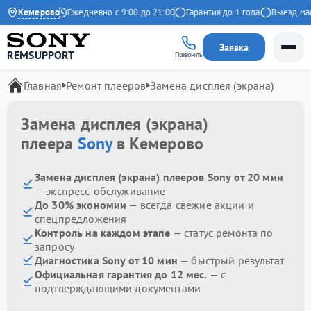
.9 на Яндекс
Кемерово
Ежедневно с 9:00 до 21:00
Гарантия до 1 года
Выезд маст
Заявка
REMSUPPORT
Позвонить
Главная
Ремонт плееров
Замена дисплея (экрана)
Замена дисплея (экрана)
плеера
Sony
в Кемерово
Замена дисплея (экрана) плееров Sony от 20 мин
— экспресс-обслуживание
До 30% экономии
— всегда свежие акции и
спецпредложения
Контроль на каждом этапе
— статус ремонта по
запросу
Диагностика Sony от 10 мин
— быстрый результат
Официальная гарантия до 12 мес.
— с
подтверждающими документами