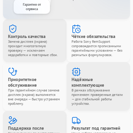
Гарантия от
сервиса
Контроль качества
Чёткие обязательства
Замена дисплея (экрана)
Работа Sony RemSupport
проходит многоэтапную
сопровождается прописанными
проверку — исключаем
гарантийными условиями — без
недоработки и повторные сбои.
размытых формулировок.
Приоритетное
Надёжные
обслуживание
комплектующие
При гарантийном случае замена
В рамках обслуживания
дисплея (экрана) выполняется
применяем проверенные детали
вне очереди — быстро устраняем
— для стабильной работы
проблему.
устройства.
Поддержка после
Результат под гарантией