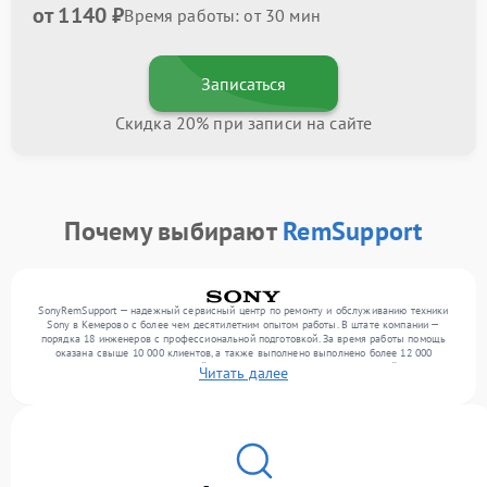
от 1140 ₽
Время работы: от 30 мин
Записаться
Скидка 20% при записи на сайте
Почему выбирают
RemSupport
SonyRemSupport — надежный сервисный центр по ремонту и обслуживанию техники
Sony в Кемерово с более чем десятилетним опытом работы. В штате компании —
порядка 18 инженеров с профессиональной подготовкой. За время работы помощь
оказана свыше 10 000 клиентов, а также выполнено выполнено более 12 000
ремонтов. Ежемесячно в сервисный центр поступает более 300 обращений, включая , ,
Читать далее
. Мы беремся за задачи любой сложности и гарантируем высокое качество
обслуживания благодаря использованию современного оборудования.