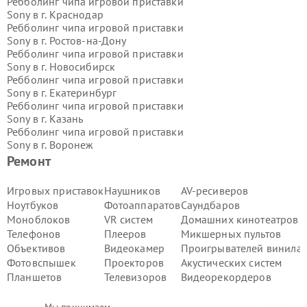
Ребболинг чипа игровой приставки
Sony в г.
Краснодар
Ребболинг чипа игровой приставки
Sony в г.
Ростов-на-Дону
Ребболинг чипа игровой приставки
Sony в г.
Новосибирск
Ребболинг чипа игровой приставки
Sony в г.
Екатеринбург
Ребболинг чипа игровой приставки
Sony в г.
Казань
Ребболинг чипа игровой приставки
Sony в г.
Воронеж
Ребболинг чипа игровой приставки
Ремонт
Sony в г.
Волгоград
Ребболинг чипа игровой приставки
Игровых приставок
Наушников
AV-ресиверов
Sony в г.
Самара
Ноутбуков
Фотоаппаратов
Саундбаров
Ребболинг чипа игровой приставки
Моноблоков
VR систем
Домашних кинотеатров
Sony в г.
Пермь
Телефонов
Плееров
Микшерных пультов
Ребболинг чипа игровой приставки
Объективов
Видеокамер
Проигрывателей винила
Sony в г.
Красноярск
Ребболинг чипа игровой приставки
Фотовспышек
Проекторов
Акустических систем
Sony в г.
Ижевск
Планшетов
Телевизоров
Видеорекордеров
Ребболинг чипа игровой приставки
Sony в г.
Челябинск