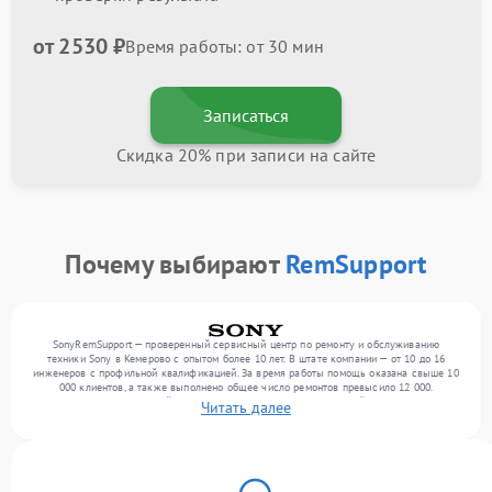
от 2530 ₽
Время работы: от 30 мин
Записаться
Скидка 20% при записи на сайте
Почему выбирают
RemSupport
SonyRemSupport — проверенный сервисный центр по ремонту и обслуживанию
техники Sony в Кемерово с опытом более 10 лет. В штате компании — от 10 до 16
инженеров с профильной квалификацией. За время работы помощь оказана свыше 10
000 клиентов, а также выполнено общее число ремонтов превысило 12 000.
Ежемесячно в сервисный центр поступает более 300 обращений, включая , , . Мы
Читать далее
работаем с широким спектром неисправностей и поддерживаем высокий стандарт
качества благодаря использованию современного оборудования.