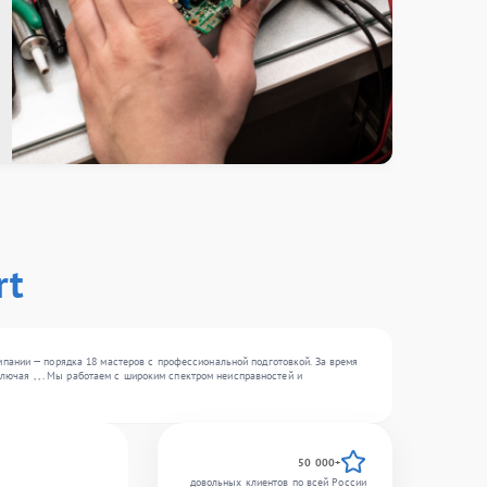
rt
пании — порядка 18 мастеров с профессиональной подготовкой. За время
лючая , , . Мы работаем с широким спектром неисправностей и
50 000+
довольных клиентов по всей России