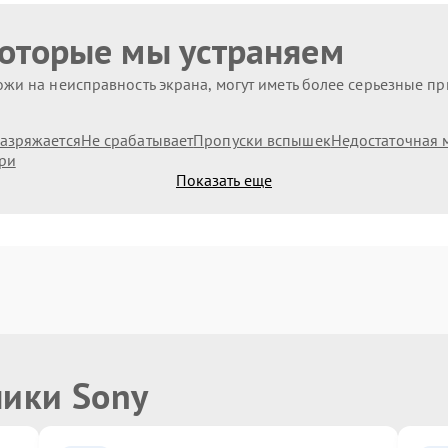
которые мы устраняем
жи на неисправность экрана, могут иметь более серьезные п
азряжается
Не срабатывает
Пропуски вспышек
Недостаточная 
ри
Показать еще
ники Sony