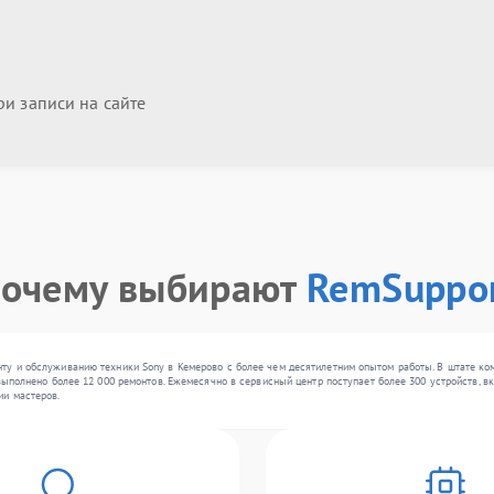
и записи на сайте
очему выбирают
RemSuppo
ту и обслуживанию техники Sony в Кемерово с более чем десятилетним опытом работы. В штате ком
выполнено более 12 000 ремонтов. Ежемесячно в сервисный центр поступает более 300 устройств, вк
ии мастеров.