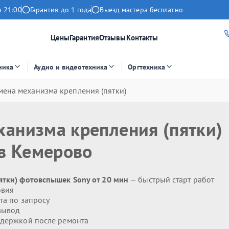
о 21:00
Гарантия до 1 года
Выезд мастера бесплатно
Цены
Гарантия
Отзывы
Контакты
ника
Аудио и видеотехника
Оргтехника
амена механизма крепления (пятки)
ханизма крепления (пятки)
в Кемерово
ятки) фотовспышек Sony от 20 мин
— быстрый старт работ
овия
та по запросу
вывод
держкой после ремонта