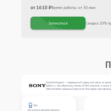
от 1610 ₽
Время работы: от 30 мин
Записаться
Скидка 20% пр
П
SonyRemSupport — современный сервисный центр по ремон
работы к нам обратились более 10 000 клиентов, а также 
обеспечиваем надежный результат благодаря квалификац
13+
лет опыта в ремонте техники