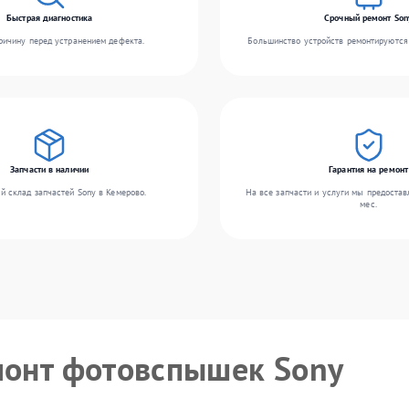
Быстрая диагностика
Срочный ремонт Son
ичину перед устранением дефекта.
Большинство устройств ремонтируются 
Запчасти в наличии
Гарантия на ремонт
й склад запчастей Sony в Кемерово.
На все запчасти и услуги мы предостав
мес.
монт фотовспышек Sony