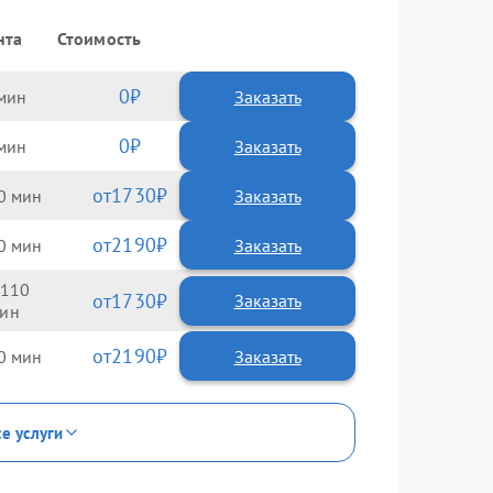
нта
Стоимость
0
Заказать
0
Заказать
1730
0
2190
0
110
1730
2190
0
се услуги