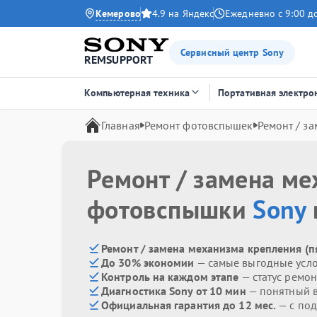
Кемерово
4.9 на Яндекс
Ежедневно с 9:00 д
Сервисный центр Sony
REMSUPPORT
Компьютерная техника
Портативная электро
Главная
Ремонт фотовспышек
Ремонт / з
Ремонт / замена ме
фотовспышки
Sony
Ремонт / замена механизма крепления (п
До 30% экономии
— самые выгодные усл
Контроль на каждом этапе
— статус ремон
Диагностика Sony от 10 мин
— понятный 
Официальная гарантия до 12 мес.
— с под