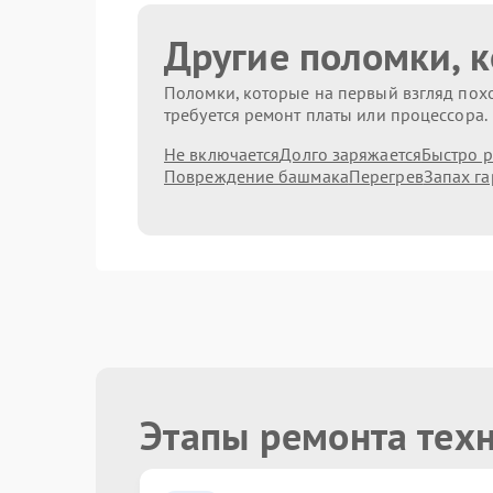
Другие поломки, 
Поломки, которые на первый взгляд похо
требуется ремонт платы или процессора.
Не включается
Долго заряжается
Быстро р
Повреждение башмака
Перегрев
Запах га
Этапы ремонта тех