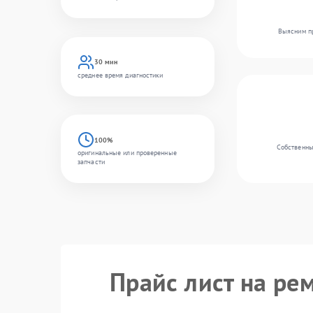
Выясним пр
30 мин
среднее время диагностики
100%
Собственны
оригинальные или проверенные
запчасти
Прайс лист на ре