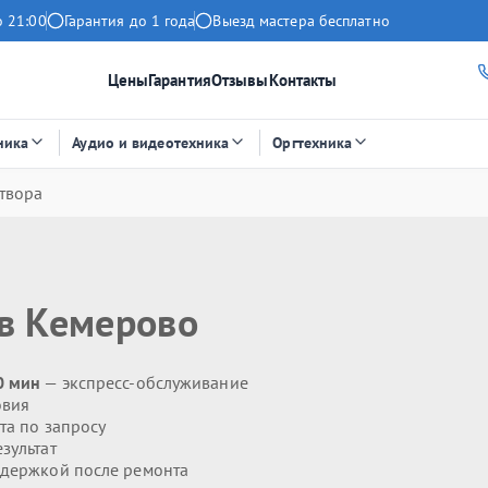
о 21:00
Гарантия до 1 года
Выезд мастера бесплатно
Цены
Гарантия
Отзывы
Контакты
ника
Аудио и видеотехника
Оргтехника
твора
в Кемерово
0 мин
— экспресс-обслуживание
овия
та по запросу
зультат
держкой после ремонта