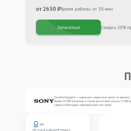
от 2650 ₽
Время работы: от 30 мин
Записаться
Скидка 20% пр
П
SonyRemSupport — надежный сервисный центр по ремонту 
более 10 000 клиентов, а также выполнено свыше 12 000 р
сервиса благодаря квалификации мастеров.
13+
лет опыта в ремонте техники