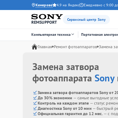
Кемерово
4.9 на Яндекс
Ежедневно с 9:00 д
Сервисный центр Sony
REMSUPPORT
Компьютерная техника
Портативная электро
Главная
Ремонт фотоаппаратов
Замена за
Замена затвора
фотоаппарата
Sony
Замена затвора фотоаппаратов Sony от 2
До 30% экономии
— самые выгодные усл
Контроль на каждом этапе
— статус ремон
Диагностика Sony от 10 мин
— быстрый ре
Официальная гарантия до 12 мес.
— с под