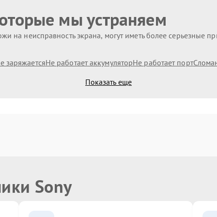
которые мы устраняем
жи на неисправность экрана, могут иметь более серьезные п
е заряжается
Не работает аккумулятор
Не работает порт
Слома
Показать еще
ники Sony