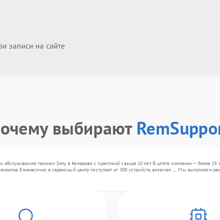
и записи на сайте
очему выбирают
RemSuppo
и обслуживанию техники Sony в Кемерово с практикой свыше 10 лет. В штате компании — более 19 
емонтов. Ежемесячно в сервисный центр поступает от 300 устройств, включая , , . Мы выполняем р