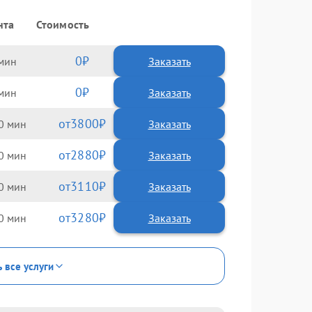
нта
Стоимость
0
Заказать
0
Заказать
3800
0
2880
0
3110
0
3280
0
ь все услуги