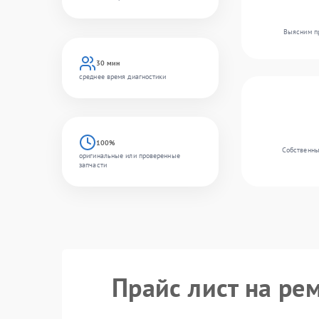
Выясним пр
30 мин
среднее время диагностики
100%
Собственны
оригинальные или проверенные
запчасти
Прайс лист на ре