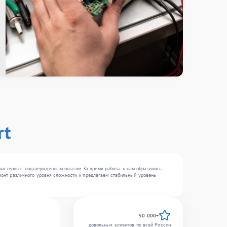
rt
мастеров с подтвержденным опытом. За время работы к нам обратились
емонт различного уровня сложности и предлагаем стабильный уровень
50 000+
довольных клиентов по всей России