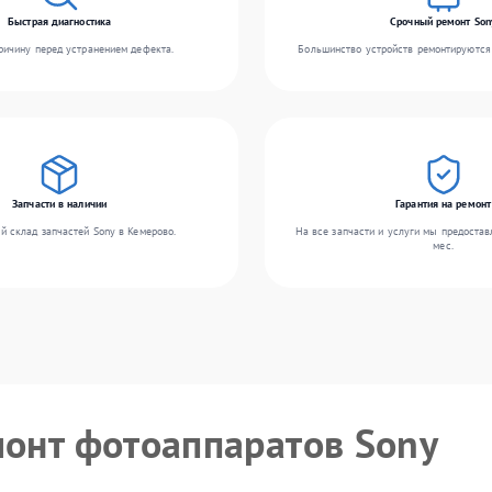
Быстрая диагностика
Срочный ремонт Son
ичину перед устранением дефекта.
Большинство устройств ремонтируются 
Запчасти в наличии
Гарантия на ремонт
й склад запчастей Sony в Кемерово.
На все запчасти и услуги мы предостав
мес.
монт фотоаппаратов Sony