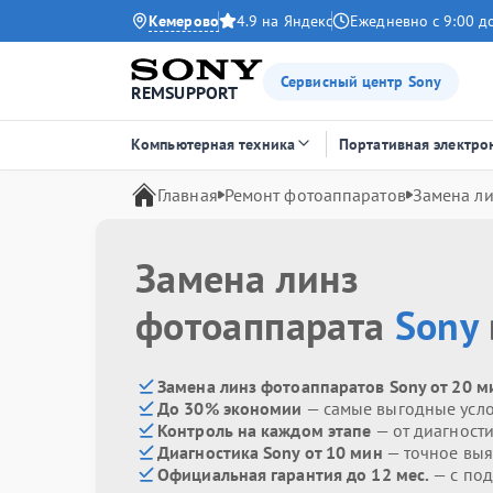
Кемерово
4.9 на Яндекс
Ежедневно с 9:00 д
Сервисный центр Sony
REMSUPPORT
Компьютерная техника
Портативная электро
Главная
Ремонт фотоаппаратов
Замена л
Замена линз
фотоаппарата
Sony
Замена линз фотоаппаратов Sony от 20 м
До 30% экономии
— самые выгодные усл
Контроль на каждом этапе
— от диагност
Диагностика Sony от 10 мин
— точное вы
Официальная гарантия до 12 мес.
— с по