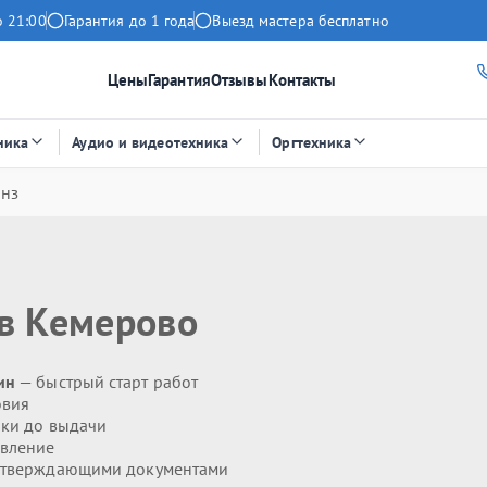
о 21:00
Гарантия до 1 года
Выезд мастера бесплатно
Цены
Гарантия
Отзывы
Контакты
ника
Аудио и видеотехника
Оргтехника
инз
в Кемерово
ин
— быстрый старт работ
овия
ики до выдачи
явление
дтверждающими документами