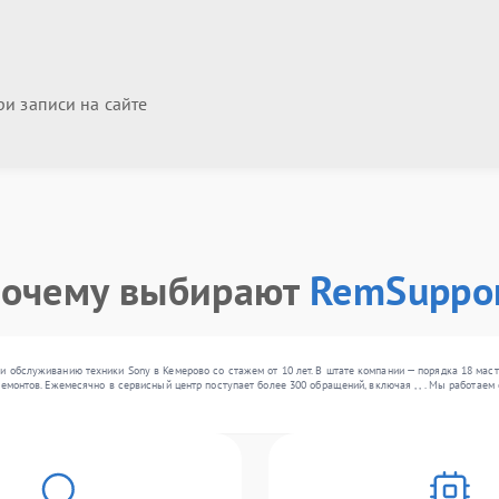
и записи на сайте
очему выбирают
RemSuppo
и обслуживанию техники Sony в Кемерово со стажем от 10 лет. В штате компании — порядка 18 мас
ремонтов. Ежемесячно в сервисный центр поступает более 300 обращений, включая , , . Мы работа