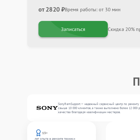
от 2820 ₽
Время работы: от 30 мин
Записаться
Скидка 20% пр
П
SonyRemSupport — надежный сервисный центр по ремонту 
свыше 10 000 клиентов, а также выполнено более 12 000 
качества благодаря квалификации мастеров.
13+
лет опыта в ремонте техники