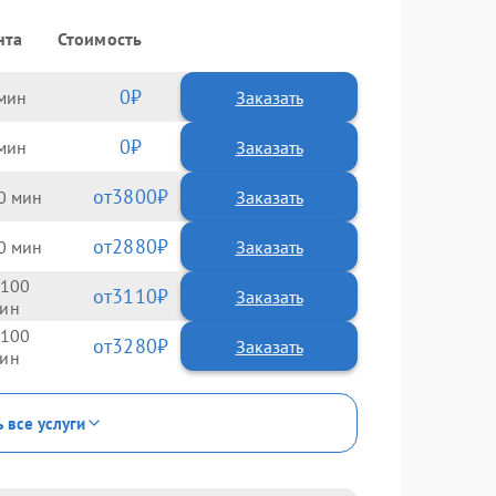
нта
Стоимость
0
Заказать
0
Заказать
3800
0
2880
0
100
3110
100
3280
ь все услуги