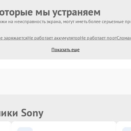
которые мы устраняем
жи на неисправность экрана, могут иметь более серьезные п
е заряжается
Не работает аккумулятор
Не работает порт
Слома
Показать еще
ники Sony