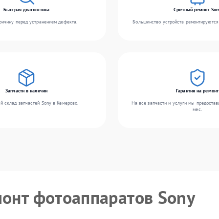
Быстрая диагностика
Срочный ремонт Son
ичину перед устранением дефекта.
Большинство устройств ремонтируются 
Запчасти в наличии
Гарантия на ремонт
й склад запчастей Sony в Кемерово.
На все запчасти и услуги мы предостав
мес.
монт фотоаппаратов Sony