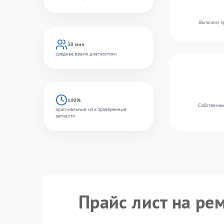
Выясним пр
30 мин
среднее время диагностики
100%
Собственны
оригинальные или проверенные
запчасти
Прайс лист на ре